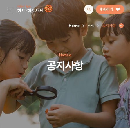
후원하기
gnb menu open
Home
소식
공지사항
인기 키워드
Notice
#정기후원
#하트플레이스
#캠페인
#팬덤후원
공지사항
공지사항