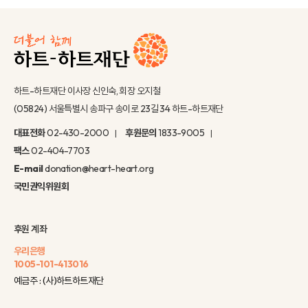
하트-하트재단 이사장 신인숙, 회장 오지철
(05824) 서울특별시 송파구 송이로 23길 34 하트-하트재단
대표전화
02-430-2000
후원문의
1833-9005
팩스
02-404-7703
E-mail
donation@heart-heart.org
국민권익위원회
후원 계좌
우리은행
1005-101-413016
예금주 : (사)하트하트재단