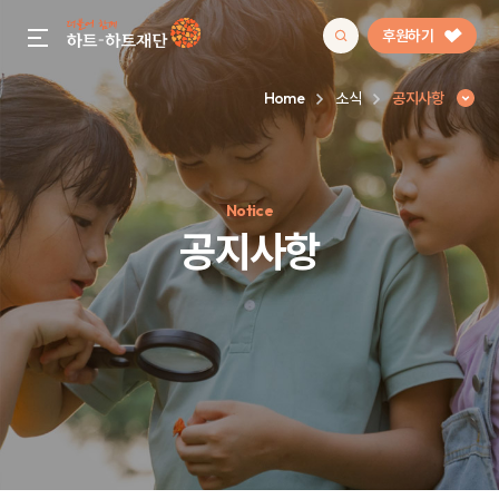
후원하기
gnb menu open
Home
소식
공지사항
인기 키워드
Notice
#정기후원
#하트플레이스
#캠페인
#팬덤후원
공지사항
공지사항