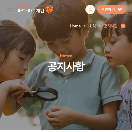
후원하기
gnb menu open
Home
소식
공지사항
인기 키워드
Notice
#정기후원
#하트플레이스
#캠페인
#팬덤후원
공지사항
공지사항