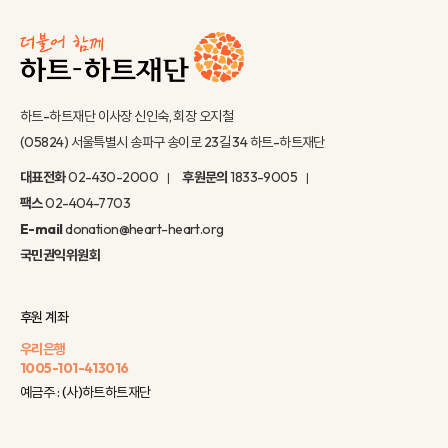
하트-하트재단 이사장 신인숙, 회장 오지철
(05824) 서울특별시 송파구 송이로 23길 34 하트-하트재단
대표전화
02-430-2000
후원문의
1833-9005
팩스
02-404-7703
E-mail
donation@heart-heart.org
국민권익위원회
후원 계좌
우리은행
1005-101-413016
예금주 : (사)하트하트재단