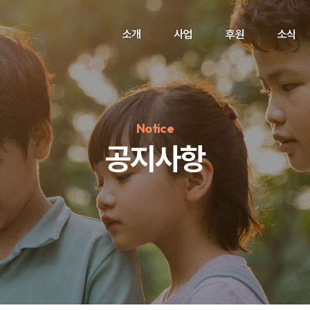
소개
사업
후원
소식
Notice
공지사항
정기후원
#하트플레이스
#캠페인
#팬덤후원