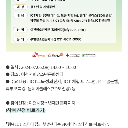
●
일시
토
: 2024.07.06.(
) 14:00 ~ 16:00
●
장소
이천서희청소년문화센터
:
●
주요 내용
교육 성과 전시
체험 프로그램
골든벨
: ICT
, ICT
, ICT
,
학부모 특강
원데이클래스
모델링
등
,
(3D
)
●
참여신청
이천시청소년재단 홈페이지
:
(참여 신청 바로가기
)
『
행복
스터디 랩
』
부발센터는
하이닉스와 하트
하트재단
ICT
_
SK
-
,