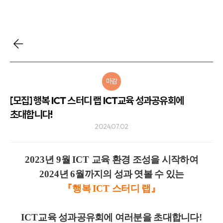
마감
[모집] 행복 ICT 스터디 랩 ICT교육 성과공유회에
초대합니다!
2024.07.02
2023
년
9
월
ICT
교육 환경 조성을 시작하여
2024
년
6
월까지의 성과 엿볼 수 있는
『
행복
ICT
스터디 랩
』
ICT
교육 성과공유회에 여러분을 초대합니다
!