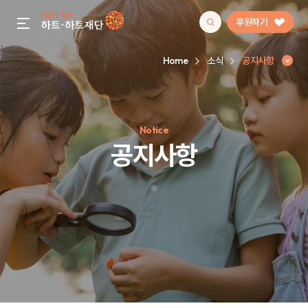
후원하기
gnb menu open
Home
소식
공지사항
인기 키워드
Notice
#정기후원
#하트플레이스
#캠페인
#팬덤후원
공지사항
공지사항