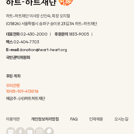
하트-하트재단 이사장 신인숙, 회장 오지철
(05824) 서울특별시 송파구 송이로 23길 34 하트-하트재단
대표전화
02-430-2000
후원문의
1833-9005
팩스
02-404-7703
E-mail
donation@heart-heart.org
국민권익위원회
후원 계좌
우리은행
1005-101-413016
예금주 : (사)하트하트재단
이용약관
개인정보처리방침
FAQ
인재채용
오시는길