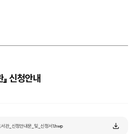
서관』 신청안내
육도서관_신청안내문_및_신청서1.hwp