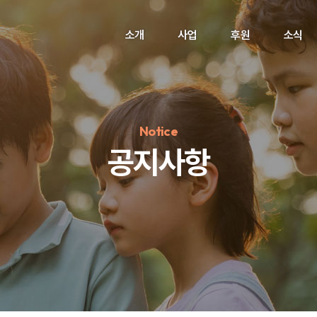
소개
사업
후원
소식
Notice
공지사항
정기후원
#하트플레이스
#캠페인
#팬덤후원