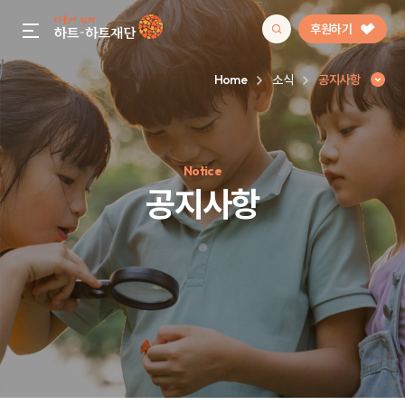
후원하기
gnb menu open
Home
소식
공지사항
인기 키워드
Notice
#정기후원
#하트플레이스
#캠페인
#팬덤후원
공지사항
공지사항