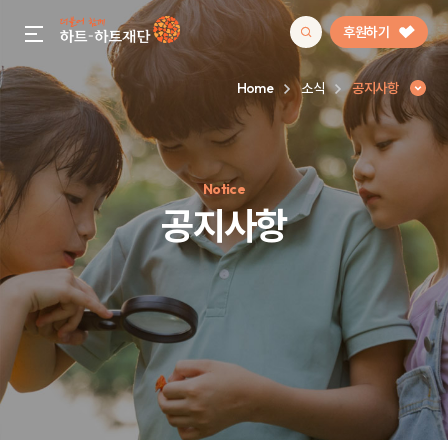
후원하기
gnb menu open
Home
소식
공지사항
인기 키워드
Notice
#정기후원
#하트플레이스
#캠페인
#팬덤후원
공지사항
공지사항