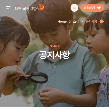
후원하기
gnb menu open
Home
소식
공지사항
인기 키워드
Notice
#정기후원
#하트플레이스
#캠페인
#팬덤후원
공지사항
공지사항