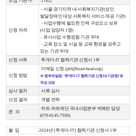
모집 기관 수
2개소
- 서울·경기지역 내 사회복지기관(성인
발달장애인 대상 사회복지 서비스 제공 기관)
- 사업수행에 필요한 인력 구성요소 보유
신청 자격
(사업 담당자 1명)
- 유사사업 수행경험 기관 우대
- 교육 장소 및 시설 등 교육 환경을 갖추고
있는 기관 우대
신청 서류
투게더-IT 협력기관 신청서 1부
이메일 신청 (phl@heart-heart.org)
신청 방법
※ 첨부파일명: ‘투게더-IT 협력기관 신청서(기관명)’로
작성 요망
심사 절차
서류 심사
선정 결과
개별 연락
하트-하트재단 국내사업본부 박혜린 담당
문 의
(070-8145-7939)
붙 임
2
024
년
[
투게더
-IT]
협력기관 신청서
1
부