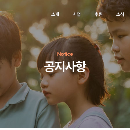
소개
사업
후원
소식
Notice
공지사항
정기후원
#하트플레이스
#캠페인
#팬덤후원