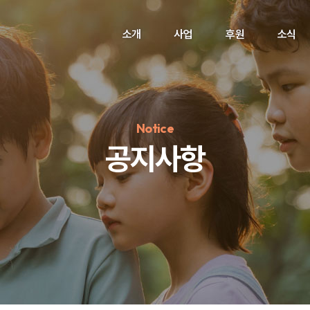
소개
사업
후원
소식
Notice
공지사항
정기후원
#하트플레이스
#캠페인
#팬덤후원