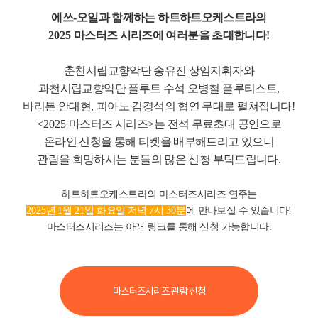
에쓰
-
오일과 함께하는 하트하트오케스트라의
2025
마스터즈 시리즈에 여러분을 초대합니다
!
춘천시립교향악단 송유진 상임지휘자와
과천시립교향악단 플루트 수석 오병철 플루티스트
,
바리톤 안대현
,
피아노 김경석의 협연 무대로 펼쳐집니다
!
<2025
마스터즈 시리즈
>
는 전석 무료초대 공연으로
온라인 신청을 통해 티켓을 배부해드리고 있으니
관람을 희망하시는 분들의 많은 신청 부탁드립니다
.
하트하트오케스트라의 마스터즈시리즈 연주는
2025
년
1
월
21
일 화요일 저녁
7
시
30
분
에 만나보실 수 있습니다
!
마스터즈시리즈는 아래 링크를 통해 신청 가능합니다.
마스터즈시리즈 관람 신청