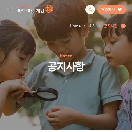
후원하기
gnb menu open
Home
소식
공지사항
인기 키워드
Notice
#정기후원
#하트플레이스
#캠페인
#팬덤후원
공지사항
공지사항