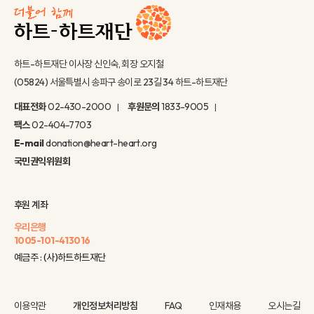
하트-하트재단 이사장 신인숙, 회장 오지철
(05824) 서울특별시 송파구 송이로 23길 34 하트-하트재단
대표전화
02-430-2000
후원문의
1833-9005
팩스
02-404-7703
E-mail
donation@heart-heart.org
국민권익위원회
후원 계좌
우리은행
1005-101-413016
예금주 : (사)하트하트재단
이용약관
개인정보처리방침
FAQ
인재채용
오시는길