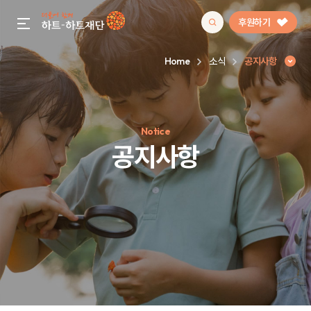
후원하기
gnb menu open
Home
소식
공지사항
인기 키워드
Notice
#정기후원
#하트플레이스
#캠페인
#팬덤후원
공지사항
공지사항