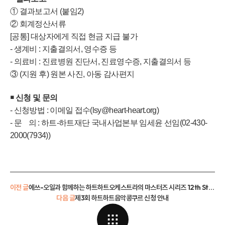
① 결과보고서 (붙임2)
② 회계정산서류
[공통] 대상자에게 직접 현금 지급 불가
- 생계비 : 지출결의서, 영수증 등
- 의료비 : 진료병원 진단서, 진료영수증, 지출결의서 등
③ (지원 후) 원본 사진, 아동 감사편지
￭ 신청 및 문의
- 신청방법 : 이메일 접수(lsy@heart-heart.org)
- 문 의 : 하트-하트재단 국내사업본부 임세윤 선임(02-430-
2000(7934))
이전 글
에쓰-오일과 함께하는 하트하트오케스트라의 마스터즈 시리즈 12th Stage 공연 신청 안내
다음 글
제3회 하트하트음악콩쿠르 신청 안내