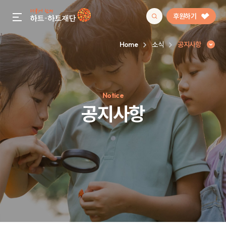
후원하기
gnb menu open
Home
소식
공지사항
인기 키워드
Notice
#정기후원
#하트플레이스
#캠페인
#팬덤후원
공지사항
공지사항