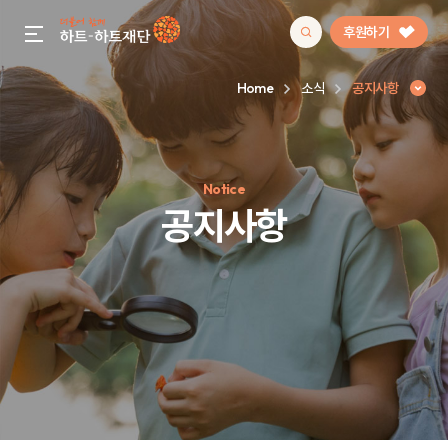
후원하기
gnb menu open
Home
소식
공지사항
인기 키워드
Notice
#정기후원
#하트플레이스
#캠페인
#팬덤후원
공지사항
공지사항