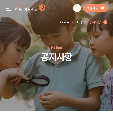
후원하기
gnb menu open
Home
소식
공지사항
인기 키워드
Notice
#정기후원
#하트플레이스
#캠페인
#팬덤후원
공지사항
공지사항