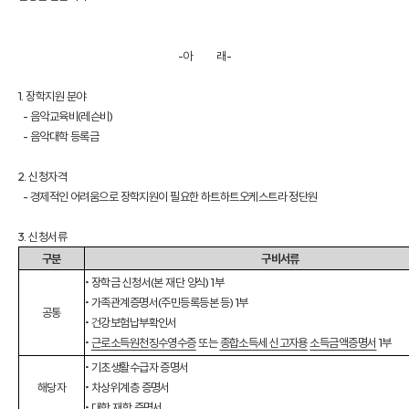
-아 래-
1. 장학지원 분야
- 음악교육비(레슨비)
- 음악대학 등록금
2. 신청자격
- 경제적인 어려움으로 장학지원이 필요한 하트하트오케스트라 정단원
3. 신청서류
구분
구비서류
• 장학금 신청서(본 재단 양식) 1부
• 가족관계증명서(주민등록등본 등) 1부
공통
• 건강보험납부확인서
•
근로소득원천징수영수증
또는
종합소득세 신고자용
소득금액증명서
1부
• 기초생활수급자 증명서
해당자
• 차상위계층 증명서
• 대학 재학 증명서