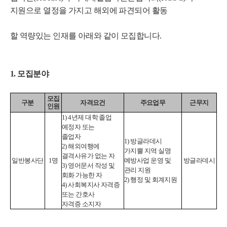
지원으로 열정을 가지고 해외
에 파견되어 활동
할 역량있는 인재를 아래와 같이 모집합니다.
1. 모집분야
모집
구분
자격요건
주요업무
근무지
인원
1) 4년제 대학 졸업
예정자 또는
졸업자
1) 방글라데시
2) 해외여행에
가지뿔 지역 실명
결격사유가 없는 자
일반봉사단
1명
예방사업 운영 및
방글라데시
3) 영어문서 작성 및
관리 지원
회화 가능한 자
2) 행정 및 회계지원
4) 사회복지사 자격증
또는 간호사
자격증 소지자