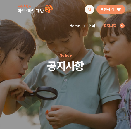
후원하기
gnb menu open
Home
소식
공지사항
인기 키워드
Notice
#정기후원
#하트플레이스
#캠페인
#팬덤후원
공지사항
공지사항