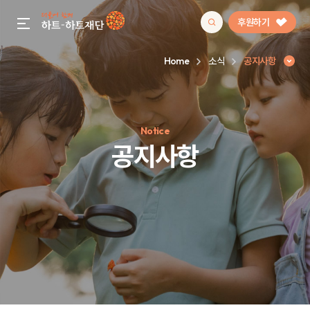
후원하기
gnb menu open
Home
소식
공지사항
인기 키워드
Notice
#정기후원
#하트플레이스
#캠페인
#팬덤후원
공지사항
공지사항