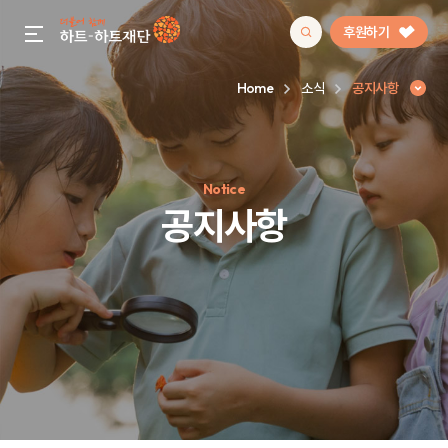
후원하기
gnb menu open
Home
소식
공지사항
인기 키워드
Notice
#정기후원
#하트플레이스
#캠페인
#팬덤후원
공지사항
공지사항