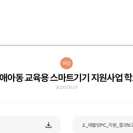
마감
애아동 교육용 스마트기기 지원사업 학
2020.05.07
2._태블릿PC_지원_결과보고