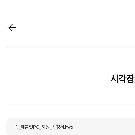
시각장
1._태블릿PC_지원_신청서.hwp