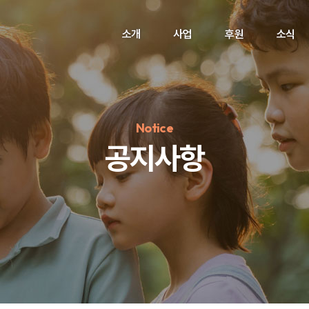
소개
사업
후원
소식
Notice
공지사항
정기후원
#하트플레이스
#캠페인
#팬덤후원