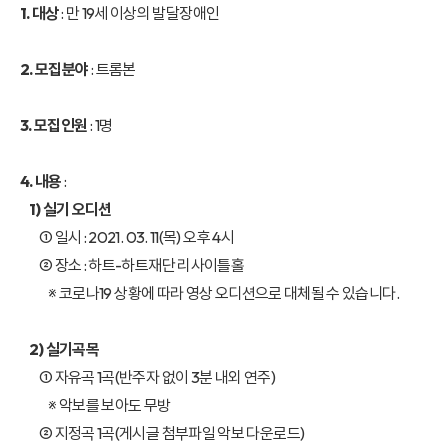
1. 대상
: 만 19세 이상의 발달장애인
2. 모집분야
: 트롬본
3. 모집인원
: 1명
4. 내용
:
1) 실기 오디션
① 일시 : 2021. 03. 11(목) 오후 4시
② 장소 : 하트-하트재단 리사이틀홀
※ 코로나19 상황에 따라 영상 오디션으로 대체될 수 있습니다.
2) 실기곡목
① 자유곡 1곡(반주자 없이 3분 내외 연주)
※ 악보를 보아도 무방
② 지정곡 1곡(게시글 첨부파일 악보 다운로드)