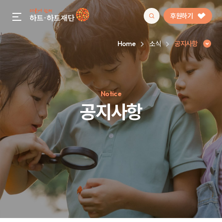
후원하기
gnb menu open
Home
소식
공지사항
인기 키워드
Notice
#정기후원
#하트플레이스
#캠페인
#팬덤후원
공지사항
공지사항