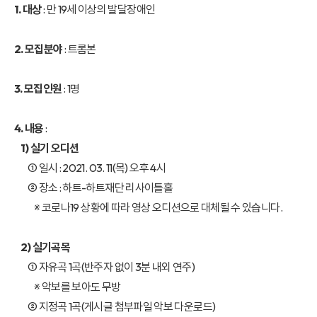
1. 대상
: 만 19세 이상의 발달장애인
2. 모집분야
: 트롬본
3. 모집인원
: 1명
4. 내용
:
1) 실기 오디션
① 일시 : 2021. 03. 11(목) 오후 4시
② 장소 : 하트-하트재단 리사이틀홀
※ 코로나19 상황에 따라 영상 오디션으로 대체될 수 있습니다.
2) 실기곡목
① 자유곡 1곡(반주자 없이 3분 내외 연주)
※ 악보를 보아도 무방
② 지정곡 1곡(게시글 첨부파일 악보 다운로드)