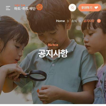
후원하기
gnb menu open
Home
소식
공지사항
인기 키워드
Notice
#정기후원
#하트플레이스
#캠페인
#팬덤후원
공지사항
공지사항