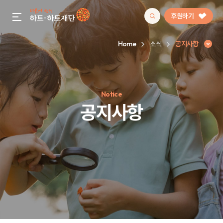
후원하기
gnb menu open
Home
소식
공지사항
인기 키워드
Notice
#정기후원
#하트플레이스
#캠페인
#팬덤후원
공지사항
공지사항