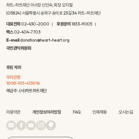
하트-하트재단 이사장 신인숙, 회장 오지철
(05824) 서울특별시 송파구 송이로 23길 34 하트-하트재단
대표전화
02-430-2000
후원문의
1833-9005
팩스
02-404-7703
E-mail
donation@heart-heart.org
국민권익위원회
후원 계좌
우리은행
1005-101-413016
예금주 : (사)하트하트재단
이용약관
개인정보처리방침
FAQ
인재채용
오시는길