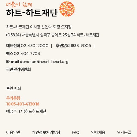
하트-하트재단 이사장 신인숙, 회장 오지철
(05824) 서울특별시 송파구 송이로 23길 34 하트-하트재단
대표전화
02-430-2000
후원문의
1833-9005
팩스
02-404-7703
E-mail
donation@heart-heart.org
국민권익위원회
후원 계좌
우리은행
1005-101-413016
예금주 : (사)하트하트재단
이용약관
개인정보처리방침
FAQ
인재채용
오시는길