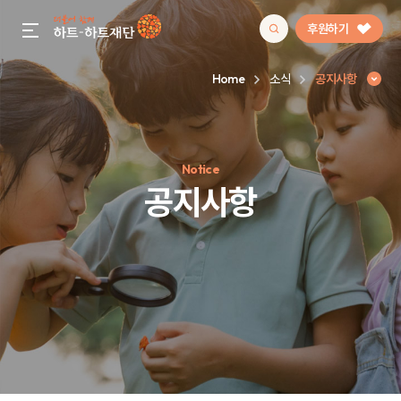
후원하기
gnb menu open
Home
소식
공지사항
인기 키워드
Notice
#정기후원
#하트플레이스
#캠페인
#팬덤후원
공지사항
공지사항