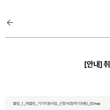
[안내]
붙임_1._태블릿_기기지원사업_신청서(참여기관용)_(1).hwp