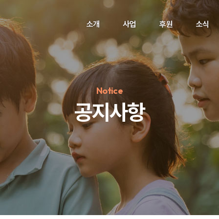
소개
사업
후원
소식
Notice
공지사항
정기후원
#하트플레이스
#캠페인
#팬덤후원