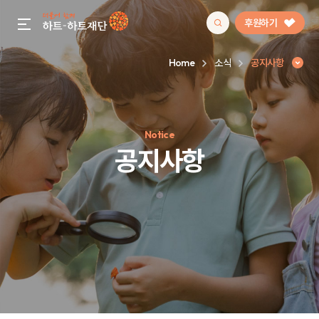
후원하기
gnb menu open
Home
소식
공지사항
인기 키워드
Notice
#정기후원
#하트플레이스
#캠페인
#팬덤후원
공지사항
공지사항