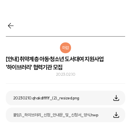
마감
[안내] 취약계층 아동·청소년 도서대여 지원사업
'하이브러리' 협력기관 모집
2023.02.10
20230210.qhakdlflflf_(2)_resized.png
붙임1._하이브러리_신청_안내문_및_신청서_양식.hwp