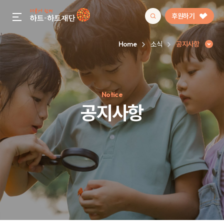
후원하기
gnb menu open
Home
소식
공지사항
인기 키워드
Notice
#정기후원
#하트플레이스
#캠페인
#팬덤후원
공지사항
공지사항