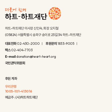
하트-하트재단 이사장 신인숙, 회장 오지철
(05824) 서울특별시 송파구 송이로 23길 34 하트-하트재단
대표전화
02-430-2000
후원문의
1833-9005
팩스
02-404-7703
E-mail
donation@heart-heart.org
국민권익위원회
후원 계좌
우리은행
1005-101-413016
예금주 : (사)하트하트재단