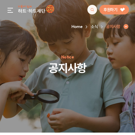
후원하기
gnb menu open
Home
소식
공지사항
인기 키워드
Notice
#정기후원
#하트플레이스
#캠페인
#팬덤후원
공지사항
공지사항