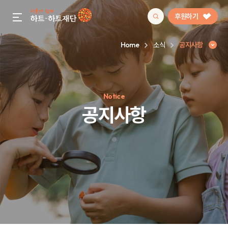
후원하기
gnb menu open
Home
소식
공지사항
인기 키워드
Notice
#정기후원
#하트플레이스
#캠페인
#팬덤후원
공지사항
공지사항