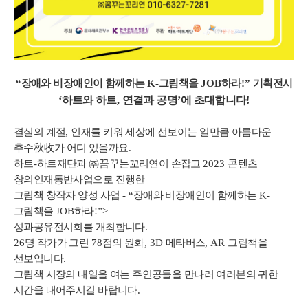
“
장애와 비장애인이 함께하는
K-
그림책을
JOB
하라
!”
기획전시
‘
하트와 하트
,
연결과 공명
’
에 초대합니다
!
결실의 계절
,
인재를 키워 세상에 선보이는 일만큼 아름다운
추수
秋收
가 어디 있을까요
.
하트
-
하트재단과
㈜
꿈꾸는꼬리연이 손잡고
2023
콘텐츠
창의인재동반사업으로 진행한
그림책 창작자 양성 사업
- “
장애와 비장애인이 함께하는
K-
그림책을
JOB
하라
!”>
성과공유전시회를 개최합니다
.
26
명 작가가 그린
78
점의 원화
, 3D
메타버스
, AR
그림책을
선보입니다
.
그림책 시장의 내일을 여는 주인공들을 만나러
여러분의 귀한
시간을 내어주시길 바랍니다
.