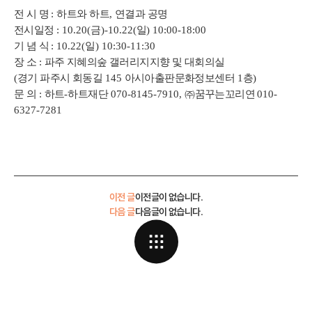
전 시 명
:
하트와 하트
,
연결과 공명
전시일정
: 10.20(
금
)-10.22(
일
) 10:00-18:00
기 념 식
: 10.22(
일
) 10:30-11:30
장 소
:
파주 지혜의숲 갤러리지지향 및 대회의실
(
경기 파주시 회동길
145
아시아출판문화정보센터
1
층
)
문 의
:
하트
-
하트재단
070-8145-7910,
㈜
꿈꾸는꼬리연
010-
6327-7281
이전 글
이전글이 없습니다.
다음 글
다음글이 없습니다.