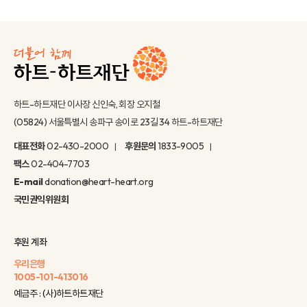
하트-하트재단 이사장 신인숙, 회장 오지철
(05824) 서울특별시 송파구 송이로 23길 34 하트-하트재단
대표전화
02-430-2000
후원문의
1833-9005
팩스
02-404-7703
E-mail
donation@heart-heart.org
국민권익위원회
후원 계좌
우리은행
1005-101-413016
예금주 : (사)하트하트재단