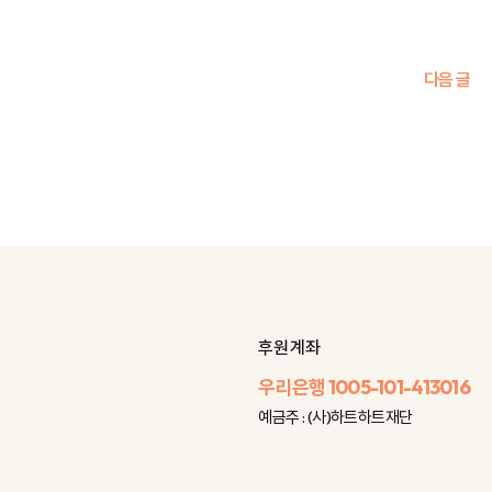
다음 글
후원 계좌
우리은행
1005-101-413016
예금주 : (사)하트하트재단