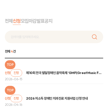
전체
신청
모집
마감
발표
공지
전체
4
건
TOP
신청
진행
제10회 전국 발달장애인 음악축제 ‘GMF(Great Music Festival)’ 관람 신청 안내
2026-06-15
TOP
신청
진행
2026 저소득 장애인 치과진료 지원사업 신청 안내
2026-04-16