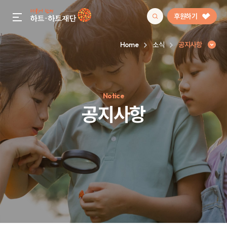
후원하기
gnb menu open
Home
소식
공지사항
인기 키워드
Notice
#정기후원
#하트플레이스
#캠페인
#팬덤후원
공지사항
공지사항