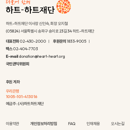
하트-하트재단 이사장 신인숙, 회장 오지철
(05824) 서울특별시 송파구 송이로 23길 34 하트-하트재단
대표전화
02-430-2000
후원문의
1833-9005
팩스
02-404-7703
E-mail
donation@heart-heart.org
국민권익위원회
후원 계좌
우리은행
1005-101-413016
예금주 : (사)하트하트재단
이용약관
개인정보처리방침
FAQ
인재채용
오시는길