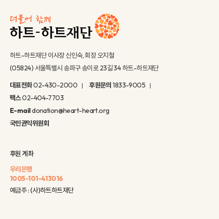
하트-하트재단 이사장 신인숙, 회장 오지철
(05824) 서울특별시 송파구 송이로 23길 34 하트-하트재단
대표전화
02-430-2000
후원문의
1833-9005
팩스
02-404-7703
E-mail
donation@heart-heart.org
국민권익위원회
후원 계좌
우리은행
1005-101-413016
예금주 : (사)하트하트재단