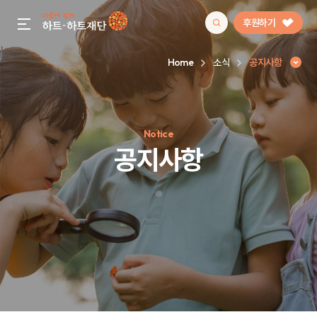
후원하기
gnb menu open
Home
소식
공지사항
인기 키워드
Notice
#정기후원
#하트플레이스
#캠페인
#팬덤후원
공지사항
공지사항