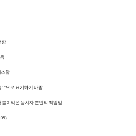
준함
않음
취소함
””으로 표기하기 바람
 불이익은 응시자 본인의 책임임
08)