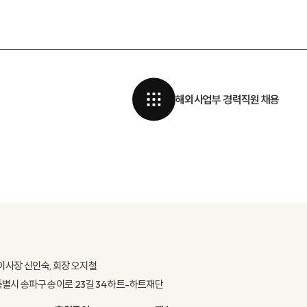
해외사업부 경력직원 채용
이사장 신인숙, 회장 오지철
울특별시 송파구 송이로 23길 34 하트-하트재단