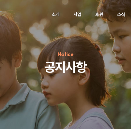
소개
사업
후원
소식
Notice
공지사항
정기후원
#하트플레이스
#캠페인
#팬덤후원