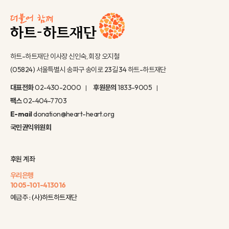
하트-하트재단 이사장 신인숙, 회장 오지철
(05824) 서울특별시 송파구 송이로 23길 34 하트-하트재단
대표전화
02-430-2000
후원문의
1833-9005
팩스
02-404-7703
E-mail
donation@heart-heart.org
국민권익위원회
후원 계좌
우리은행
1005-101-413016
예금주 : (사)하트하트재단