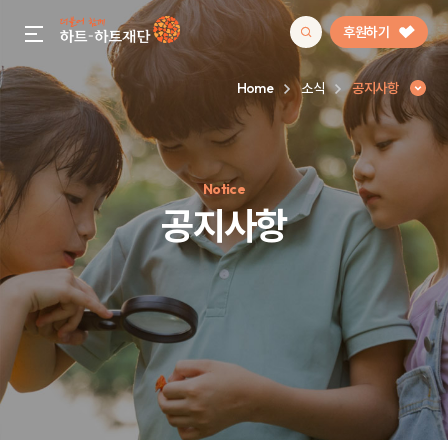
후원하기
gnb menu open
Home
소식
공지사항
인기 키워드
Notice
#정기후원
#하트플레이스
#캠페인
#팬덤후원
공지사항
공지사항