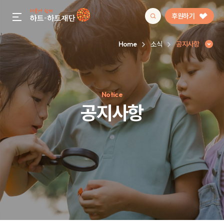
후원하기
gnb menu open
Home
소식
공지사항
인기 키워드
Notice
#정기후원
#하트플레이스
#캠페인
#팬덤후원
공지사항
공지사항