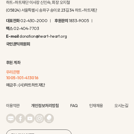
하트-하트재단 이사장 신인숙, 회장 오지철
(05824) 서울특별시 송파구 송이로 23길 34 하트-하트재단
대표전화
02-430-2000
후원문의
1833-9005
팩스
02-404-7703
E-mail
donation@heart-heart.org
국민권익위원회
후원 계좌
우리은행
1005-101-413016
예금주 : (사)하트하트재단
이용약관
개인정보처리방침
FAQ
인재채용
오시는길