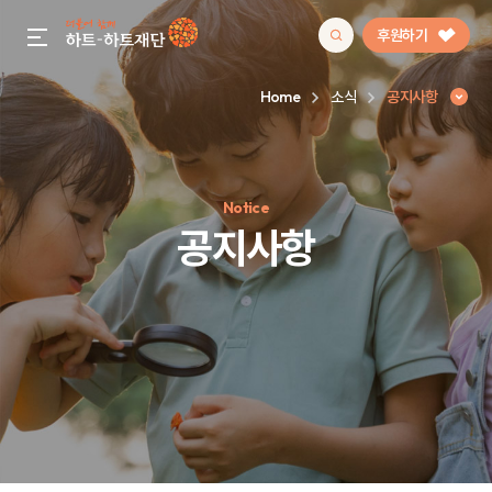
후원하기
gnb menu open
Home
소식
공지사항
인기 키워드
Notice
#정기후원
#하트플레이스
#캠페인
#팬덤후원
공지사항
공지사항