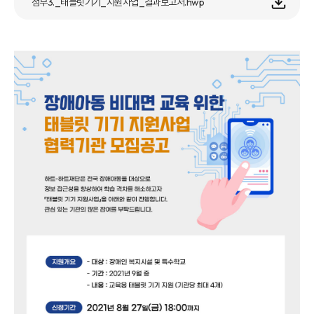
첨부3._태블릿기기_지원사업_결과보고서.hwp