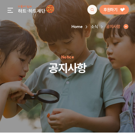
후원하기
gnb menu open
Home
소식
공지사항
인기 키워드
Notice
#정기후원
#하트플레이스
#캠페인
#팬덤후원
공지사항
공지사항