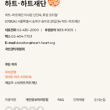
하트-하트재단 이사장 신인숙, 회장 오지철
(05824) 서울특별시 송파구 송이로 23길 34 하트-하트재단
대표전화
02-430-2000
후원문의
1833-9005
팩스
02-404-7703
E-mail
donation@heart-heart.org
국민권익위원회
후원 계좌
우리은행
1005-101-413016
예금주 : (사)하트하트재단
이용약관
개인정보처리방침
FAQ
인재채용
오시는길