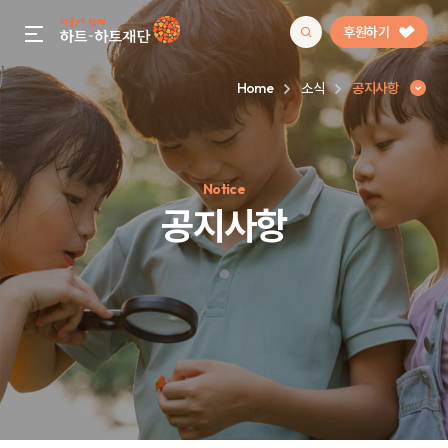
후원하기
gnb menu open
Home
소식
공지사항
인기 키워드
Notice
#정기후원
#하트플레이스
#캠페인
#팬덤후원
공지사항
공지사항