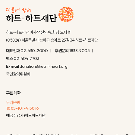
하트-하트재단 이사장 신인숙, 회장 오지철
(05824) 서울특별시 송파구 송이로 23길 34 하트-하트재단
대표전화
02-430-2000
후원문의
1833-9005
팩스
02-404-7703
E-mail
donation@heart-heart.org
국민권익위원회
후원 계좌
우리은행
1005-101-413016
예금주 : (사)하트하트재단