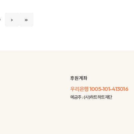
0
후원 계좌
우리은행
1005-101-413016
예금주 : (사)하트하트재단