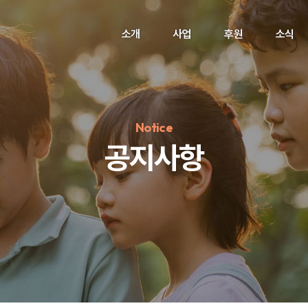
소개
사업
후원
소식
Notice
공지사항
정기후원
#하트플레이스
#캠페인
#팬덤후원