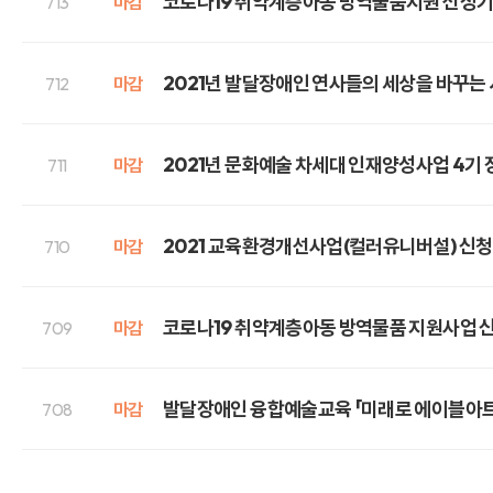
코로나19 취약계층아동 방역물품지원 선정기
713
마감
2021년 발달장애인 연사들의 세상을 바꾸는 
712
마감
2021년 문화예술 차세대 인재양성사업 4기 
711
마감
2021 교육환경개선사업(컬러유니버설) 신청
710
마감
코로나19 취약계층아동 방역물품 지원사업 신
709
마감
발달장애인 융합예술교육 「미래로 에이블아트 
708
마감