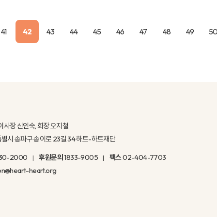
41
42
43
44
45
46
47
48
49
5
이사장 신인숙, 회장 오지철
울특별시 송파구 송이로 23길 34 하트-하트재단
30-2000
후원문의
1833-9005
팩스
02-404-7703
on@heart-heart.org