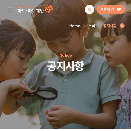
후원하기
gnb menu open
Home
소식
공지사항
인기 키워드
Notice
#정기후원
#하트플레이스
#캠페인
#팬덤후원
공지사항
공지사항