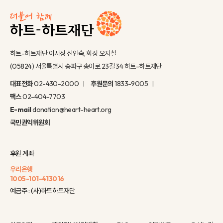
하트-하트재단 이사장 신인숙, 회장 오지철
(05824) 서울특별시 송파구 송이로 23길 34 하트-하트재단
대표전화
02-430-2000
후원문의
1833-9005
팩스
02-404-7703
E-mail
donation@heart-heart.org
국민권익위원회
후원 계좌
우리은행
1005-101-413016
예금주 : (사)하트하트재단