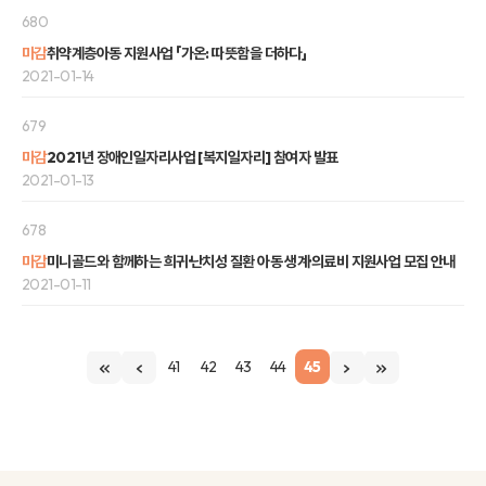
680
마감
취약계층아동 지원사업 「가온: 따뜻함을 더하다」
2021-01-14
679
마감
2021년 장애인일자리사업 [복지일자리] 참여자 발표
2021-01-13
678
마감
미니골드와 함께하는 희귀·난치성 질환 아동 생계·의료비 지원사업 모집 안내
2021-01-11
41
42
43
44
45