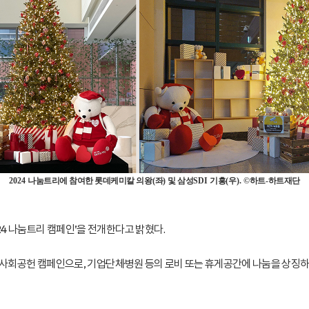
2024
나눔트리에 참여한 롯데케미칼 의왕
(
좌
)
및 삼성
SDI
기흥
(
우
). ©
하트
-
하트재단
24 나눔트리 캠페인’을 전개한다고 밝혔다.
온 사회공헌 캠페인으로, 기업·단체·병원 등의 로비 또는 휴게공간에 나눔을 상