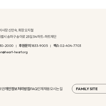
이사장 신인숙, 회장 오지철
울특별시 송파구 송이로 23길 34 하트-하트재단
30-2000
후원문의
1833-9005
팩스
02-404-7703
on@heart-heart.org
약관
개인정보처리방침
FAQ
인재채용
오시는길
FAMILY SITE