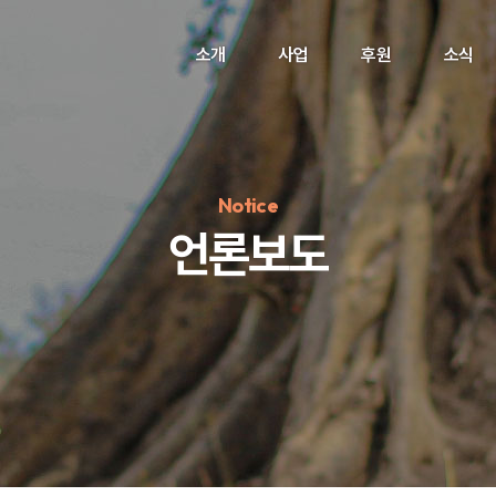
소개
사업
후원
소식
Notice
언론보도
정기후원
#하트플레이스
#캠페인
#팬덤후원