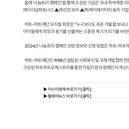
올해 ‘나눔트리 캠페인’을 통해 조성된 기금은 국내 취약계층 
에이티넘파트너스 ▲㈜진인프라 ▲㈜케이제이티티 등의 기업
하트-하트재단 오지철 회장은 “누구보다도 추운 겨울을 보내고 
아이들에게 희망과 용기를 선물하는 소중한 계기가 되기를 바란다
2024년 나눔트리 캠페인 관련 정보와 신청 방법은 하트-하트재
하트-하트재단은 1988년 설립된 사회복지 및 국제개발협력 전
구성된 하트하트오케스트라를 통한 자립지원과 장애인식 개선사업
▶ 아시아경제
바로가기 [클
릭]
▶ 웰페어뉴스
바로가기 [클
릭]