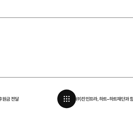
후원금 전달
㈜진인프라, 하트-하트재단과 함