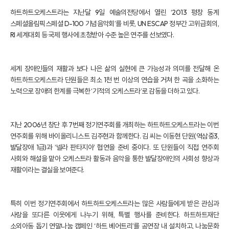
하트하트오케스트라는 지난달 9일 예술의전당에서 열린 ‘2013 평창 동계
스페셜올림픽스페셜 D-100 기념음악회’를 비롯, UN ESCAP 정부간 고위급회의,
RI 세계대회 등 국제 행사에 초청받아 수준 높은 연주를 선보였다.
세계 장애인들의 재활과 보다 나은 삶의 실현에 큰 가능성과 의미를 전달해 온
하트하트오케스트라 단원들은 최소 1천 번 이상의 연습을 거쳐 한 곡을 소화하는
노력으로 장애의 한계를 극복한 ‘기적의 오케스트라’로 감동을 더하고 있다.
지난 2006년 창단 후 7번째 정기연주회를 개최하는 하트하트오케스트라는 이번
연주회를 위해 바이올리니스트 김주현과 함께한다. 김 씨는 이동현 단원(역삼중3,
발달장애 1급)과 ‘넬라 판타지아’ 협연을 준비 중이다. 또 단원들이 직접 연주회
사회와 해설을 맡아 오케스트라 활동과 음악을 통한 발달장애인의 사회성 향상과
재활이라는 결실을 보여준다.
특히 이번 정기연주회에서 하트하트오케스트라는 많은 사람들에게 받은 관심과
사랑을 또다른 이웃에게 나누기 위해, 특별 행사를 준비한다. 하트하트재단
소외아동 돕기 연말나눔 캠페인 ‘하트 베어트리’를 공연장 내 설치하고, 나눔문화