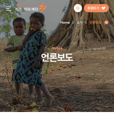
후원하기
gnb menu open
Home
소식
언론보도
인기 키워드
Notice
#정기후원
#하트플레이스
#캠페인
#팬덤후원
언론보도
언론보도