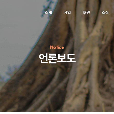
소개
사업
후원
소식
Notice
언론보도
정기후원
#하트플레이스
#캠페인
#팬덤후원