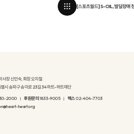
[스포츠월드] S-OIL, 발달장애
이사장 신인숙, 회장 오지철
울특별시 송파구 송이로 23길 34 하트-하트재단
30-2000
후원문의
1833-9005
팩스
02-404-7703
on@heart-heart.org