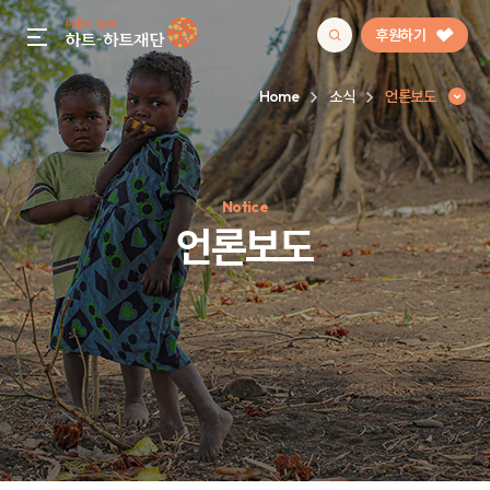
후원하기
gnb menu open
Home
소식
언론보도
인기 키워드
Notice
#정기후원
#하트플레이스
#캠페인
#팬덤후원
언론보도
언론보도