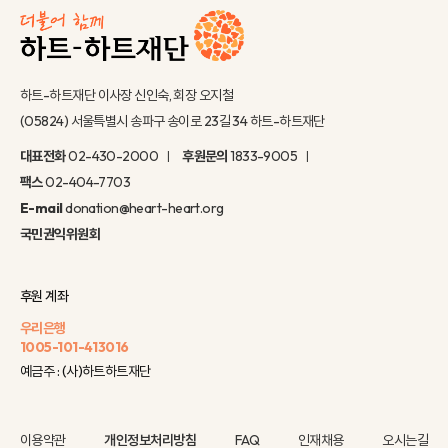
하트-하트재단 이사장 신인숙, 회장 오지철
(05824) 서울특별시 송파구 송이로 23길 34 하트-하트재단
대표전화
02-430-2000
후원문의
1833-9005
팩스
02-404-7703
E-mail
donation@heart-heart.org
국민권익위원회
후원 계좌
우리은행
1005-101-413016
예금주 : (사)하트하트재단
이용약관
개인정보처리방침
FAQ
인재채용
오시는길