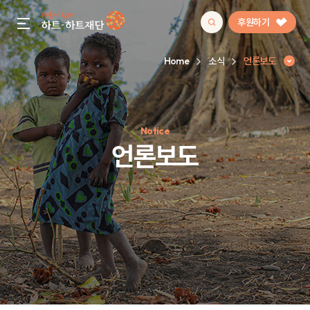
후원하기
gnb menu open
Home
소식
언론보도
인기 키워드
Notice
#정기후원
#하트플레이스
#캠페인
#팬덤후원
언론보도
언론보도