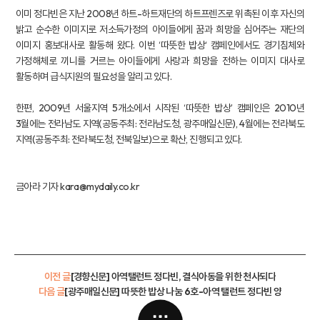
이미 정다빈은 지난 2008년 하트-하트재단의 하트프렌즈로 위촉된 이후 자신의
밝고 순수한 이미지로 저소득가정의 아이들에게 꿈과 희망을 심어주는 재단의
이미지 홍보대사로 활동해 왔다. 이번 ‘따뜻한 밥상‘ 캠페인에서도 경기침체와
가정해체로 끼니를 거르는 아이들에게 사랑과 희망을 전하는 이미지 대사로
활동하며 급식지원의 필요성을 알리고 있다.
한편, 2009년 서울지역 5개소에서 시작된 ‘따뜻한 밥상’ 캠페인은 2010년
3월에는 전라남도 지역(공동주최: 전라남도청, 광주매일신문), 4월에는 전라북도
지역(공동주최: 전라북도청, 전북일보)으로 확산, 진행되고 있다.
금아라 기자 kara@mydaily.co.kr
이전 글
[경향신문] 아역탤런트 정다빈, 결식아동을 위한 천사되다
다음 글
[광주매일신문] 따뜻한 밥상 나눔 6호-아역 탤런트 정다빈 양