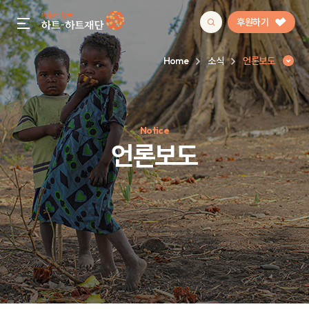
후원하기
gnb menu open
Home
소식
언론보도
인기 키워드
Notice
#정기후원
#하트플레이스
#캠페인
#팬덤후원
언론보도
언론보도