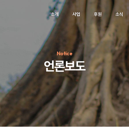
소개
사업
후원
소식
Notice
언론보도
정기후원
#하트플레이스
#캠페인
#팬덤후원