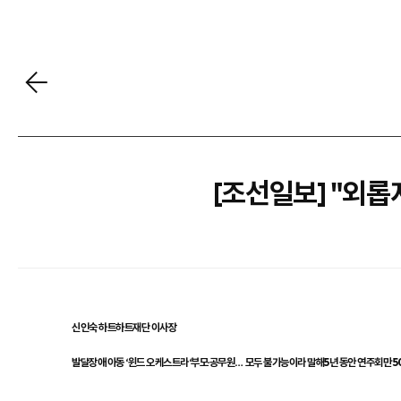
[조선일보] "외롭
신인숙 하트하트재단 이사장
발달장애 아동 ‘윈드 오케스트라‘부모·공무원… 모두 불가능이라 말해5년 동안 연주회만 5