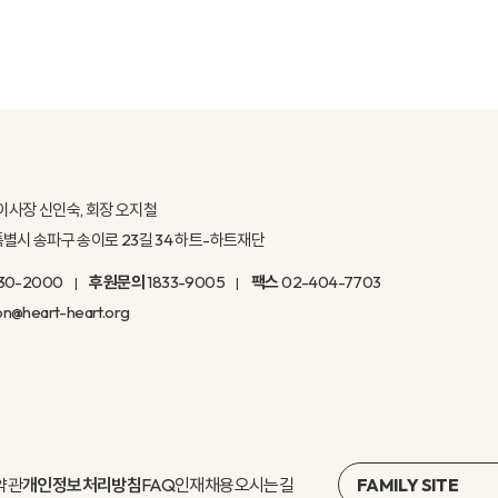
이사장 신인숙, 회장 오지철
울특별시 송파구 송이로 23길 34 하트-하트재단
30-2000
후원문의
1833-9005
팩스
02-404-7703
on@heart-heart.org
약관
개인정보처리방침
FAQ
인재채용
오시는길
FAMILY SITE