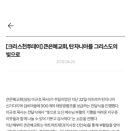
[크리스천투데이] 큰은혜교회, 탄자니아를 그리스도의
빛으로
2012.04.26
큰은혜교회(담임 이규호 목사)가 주일이었던 지난 22일 아프리카 탄자니아
신기다지역 김비마을에 300개의 태양광램프를 보급하는 전달식을 진행했다.
이규호 목사는 전달식에서 “빛으로 오신 예수님 부활의 기쁨을 어려운 지구촌
이웃들과 함께 나눌 수 있어 기쁘고 감사하다”는 소감을 전했다.
지난해부터 큰은혜교회는 하트하트재단(이사장 신인숙)을 통해 부활절을 맞아