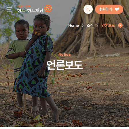
후원하기
gnb menu open
Home
소식
언론보도
인기 키워드
Notice
#정기후원
#하트플레이스
#캠페인
#팬덤후원
언론보도
언론보도