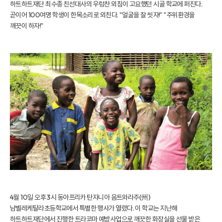
하트하트재단 최수종 친선대사의 우렁찬 외침이 고요했던 시골 학교에 퍼진다.
곧이어 100여명 학생이 한목소리로 외친다. "얼굴을 잘 씻자!" "주위환경을
깨끗이 하자!"
4월 10일 오후 3시 동아프리카 탄자니아 음트와라주(州)
남벨레케탈라초등학교에서 특별한 행사가 열렸다. 이 학교는 지난해
하트하트재단에서 진행한 트라코마 예방사업으로 깨끗한 화장실을 선물 받은