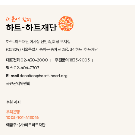
하트-하트재단 이사장 신인숙, 회장 오지철
(05824) 서울특별시 송파구 송이로 23길 34 하트-하트재단
대표전화
02-430-2000
후원문의
1833-9005
팩스
02-404-7703
E-mail
donation@heart-heart.org
국민권익위원회
후원 계좌
우리은행
1005-101-413016
예금주 : (사)하트하트재단