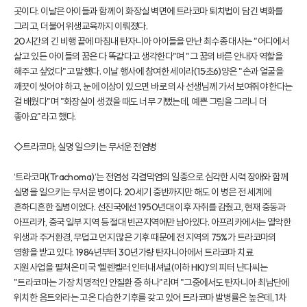
곳이다. 이날은 아이들과 함께 이 화장실 벽면에 트라코마 퇴치법이 담긴 벽화를
그리고, 더불어 위생교육까지 이뤄졌다.
20시간의 긴 비행 끝에 마침내 탄자니아 아이들을 만난 최수종 대사는 "어디에서
살고 있든 아이들의 꿈은 다 똑같다고 생각한다"며 "그 꿈의 바른 안내자 역할을
해주고 싶었다"고 말했다. 이날 행사에 참여한 세이라(15·초6)양은 "손과 얼굴을
깨끗이 씻어야 하고, 눈에 이상이 있으면 바로 의사 선생님께 가서 보여줘야 한다는
걸 배웠다"며 "화장실이 생겼을 때도 너무 기뻤는데, 예쁜 그림을 그리니 더
좋아요"라고 했다.
◇트라코마, 실명 일으키는 무서운 전염병
‘트라코마(Trachoma)‘는 전염성 각결막염의 일종으로 심각한 시력 장애와 함께
실명을 일으키는 무서운 병이다. 20세기 중반까지만 해도 이 병은 전 세계에
흔하디흔한 질병이었다. 선진국에선 1950년대 이후 자취를 감췄고, 현재 중동과
아프리카, 중국 일부 지역 등 절대 빈곤지역에만 남아있다. 아프리카에서는 열악한
위생과 주거환경, 무덥고 먼지 많은 기후 때문에 전 지역의 75%가 트라코마의
영향을 받고 있다. 1984년부터 30년가량 탄자니아에서 트라코마 치료
지원사업을 펼쳐온 미국 ‘헬렌켈러 인터내셔널(이하 HKI)‘의 피터 냔다씨는
"트라코마는 가장 치명적인 안질환 중 하나"라며 "그중에서도 탄자니아 최남단에
위치한 음트와라는 고온 다습한 기후를 갖고 있어 트라코마 발병률은 높은데, 1차