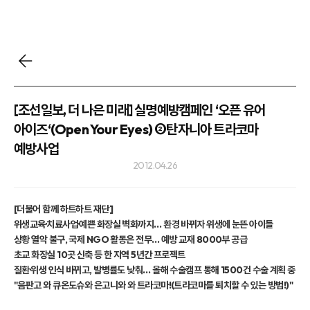
[조선일보, 더 나은 미래] 실명예방캠페인 ‘오픈 유어
아이즈‘(Open Your Eyes) ②탄자니아 트라코마
예방사업
2012.04.26
[더불어 함께 하트하트 재단]
위생교육·치료사업·예쁜 화장실 벽화까지… 환경 바뀌자 위생에 눈뜬 아이들
상황 열악 불구, 국제 NGO 활동은 전무… 예방 교재 8000부 공급
초교 화장실 10곳 신축 등 한 지역 5년간 프로젝트
질환·위생 인식 바뀌고, 발병률도 낮춰… 올해 수술캠프 통해 1500건 수술 계획 중
"음판고 와 큐온도슈와 은고니와 와 트라코마!(트라코마를 퇴치할 수 있는 방법!)"