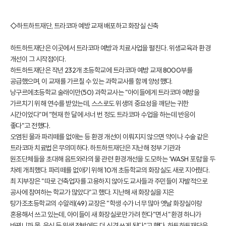
◇하트하트재단, 트라코마 예방 교재 배포하고 화장실 신축
하트하트재단은 이곳에서 트라코마 예방과 치료사업을 펼친다. 위생교육과 환경
개선이 그 시작점이다.
하트하트재단은 작년 232개 초등학교에 트라코마 예방 교재 8000부를
공급했으며, 이 교재를 가르칠 수 있는 과학교사를 함께 양성했다.
낭구르에초등학교 술래이만(50) 과학교사는 "아이들에게 트라코마 예방을
가르치기 위해 연수를 받았는데, 스스로도 위생의 중요성을 깨닫는 귀한
시간이었다"며 "현재 한 달에 서너 번 정도 트라코마 수업을 하는데 반응이
좋다"고 전했다.
오염된 물과 파리떼를 없애는 등 환경 개선이 이뤄지지 않으면 약이나 수술 같은
트라코마 치료법은 무의미하다. 하트하트재단은 지난해 정부 기관과
원조단체들을 초대해 음트와라의 물 관련 환경개선을 도모하는 ‘WASH 포럼‘을 두
차례 개최했다. 파리떼를 없애기 위해 10개 초등학교의 화장실도 새로 지어줬다.
최 지부장은 "따로 건축업자를 고용하지 않아도 교사들과 주민들이 자발적으로
공사에 참여하는 학교가 많았다"고 했다. 지난해 새 화장실을 지은
탕가조초등학교의 수알레(49) 교장은 "학생 수가 너무 많아 옛날 화장실이랑
혼용해서 쓰고 있는데, 아이들이 새 화장실로만 가려 한다"면서 "환경 하나가
바뀌니까 물, 음식 등 위생 전반에도 더 신경 쓰게 된다"고 했다. 하트하트재단은