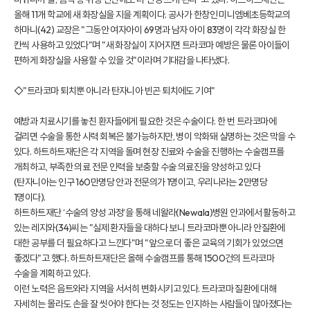
올해 11개 학교에 새 화장실을 지을 계획이다. 공사가 한창인 미니엠베초등학교의
하마니(42) 교장은 "그동안 여자아이 69명과 남자 아이 83명이 각각 화장실 한
칸씩 사용하고 있었다"며 "새 화장실이 지어지면 트라코마 예방은 물론 아이들이
편하게 화장실을 사용할 수 있을 것"이라며 기대감을 나타냈다.
◇"트라코마 퇴치뿐 아니라 탄자니아 빈곤 퇴치에도 기여"
예방과 치료시기를 놓친 환자들에게 필요한 것은 수술이다. 한 번 트라코마에
걸리면 수술을 통한 시력 회복은 불가능하지만, 병이 악화돼 실명하는 것은 막을 수
있다. 하트하트재단은 각 지역을 돌며 현장 진료와 수술을 진행하는 수술캠프를
개최하고, 부족한 의료 전문 인력을 보충할 수술 의료진을 양성하고 있다
(탄자니아는 인구 160만명당 안과 전문의가 1명이고, 우리나라는 2만명당
1명이다).
하트하트재단 ‘수술의 양성 과정‘을 통해 네왈라(Newala)병원 안과에서 활동하고
있는 레지와(34)씨는 "실제 환자들을 대하다 보니 트라코마뿐 아니라 안질환에
대한 공부를 더 필요하다고 느낀다"며 "앞으로 더 좋은 교육의 기회가 있었으면
좋겠다"고 했다. 하트하트재단은 올해 수술캠프를 통해 1500건의 트라코마
수술을 계획하고 있다.
이런 노력은 음트와라 지역을 서서히 변화시키고 있다. 트라코마 질환에 대해
자세히는 몰라도 손을 잘 씻어야 한다는 것 정도는 인지하는 사람들이 많아졌다는