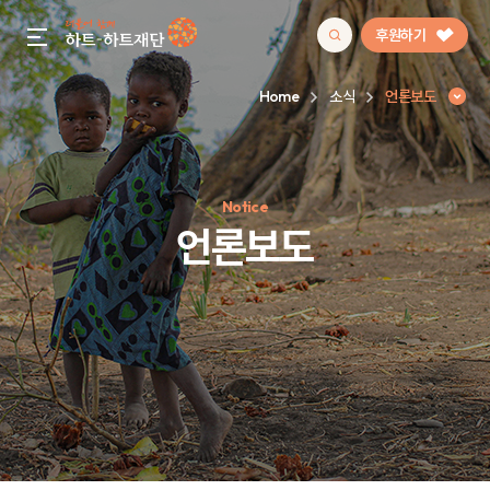
후원하기
gnb menu open
Home
소식
언론보도
인기 키워드
Notice
#정기후원
#하트플레이스
#캠페인
#팬덤후원
언론보도
언론보도