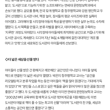
위한 봉사활동에 팔을 걷어붙였다. ‘하드웨어‘ 개조는 전문 인테리어 업체에서
맡고, ‘도서관‘으로 기능하기 위한 ‘소프트웨어‘는 연세대 문헌정보학과에서
손보기로 했다. 공모를 통해, 전국 12개 맹학교 중 청주맹학교와 강원 명진학교 두
곳이 선정됐다. 도서관 너비, 책장 높이, 장서들의 평균 사이즈에 대한 실측이
이어졌다. 고려해야 할 시각장애 아동의 특성을 반영하기 위한 실무 논의도 수차례
열렸다. 도서 목록을 만들고, 분류 라벨을 붙이고, 데이터베이스를 구축하는
‘지루한‘ 과정도 뒤따랐다. 시각장애 아이들에게 최적화된 공간으로 거듭나기 위해
도서관 공사도 계속됐다. 드디어 지난 14일, 4개월여에 걸친 대대적인 ‘개조‘를
마치고 ‘안팎‘으로 새로워진 도서관이 아이들에게 선보였다.
◇더 넓은 세상을 선물 받다
아이들이 선물 받은 건 환해지고 깨끗해진 ‘공간‘만은 아니었다. 아이들 앞에,
책으로 연결된 ‘더 넓은 세상‘이 열렸다. 박은지 청주맹학교 교사는 "공간을
리모델링하고 분류 작업을 하는 동안 아이들이 ‘책을 많이 읽겠다‘는 기대에 가득
차 있었다"며 "본인들 스스로 읽고 싶은 책들을 골라 읽어가며 더 많은 꿈을 꿨으면
좋겠다"고 했다. 두 도서관을 새롭게 구축한 이지연 연세대 문헌정보학과 교수는
"2002년부터 교육부와 함께 학교 도서관 1만여개곳을 지원해왔는데, 이번
도서관이야말로 책이 줄 수 있는 최고의 선물"이라며 "도서관이 친구들, 세상과
소통하는 공간이 됐으면 좋겠다"고 했다.