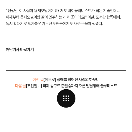
"선생님, 이 사람이 용재오닐이예요? 저도 바이올리니스트가 되는 게 꿈인데….
이제부터 용재오닐이랑 같이 연주하는 게 제 꿈이에요!" 이날, 도서관 한쪽에서,
독서 확대기로 책자를 넘겨보던 도현군에게도 새로운 꿈이 생겼다.
해당기사 바로가기
이전 글
[메트로] 장애를 넘어선 사랑의 하모니
다음 글
[조선일보] 국제 콩쿠르 준결승까지 오른 발달장애 플루티스트