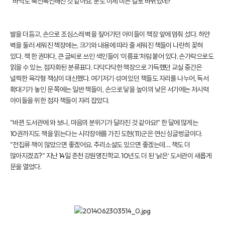
"바닥도 푹신푹신해진 것 같아요. 문도 이제 미는 걸로 바뀌었네?"
발을 더듬고, 손으로 조심스레 벽을 짚어가던 아이들이 책장 앞에 멈춰 섰다. 하얀
벽을 둘러 세워진 책장에는, 크기와 내용에 따라 줄 세워진 책들이 나란히 꽂혀
있다. 책 한 권마다, 큰 글씨로 쓰인 색인들이 ‘이름표‘처럼 붙어 있다. 손가락으로도
읽을 수 있는, 점자화된 분류표다. 다닥다닥한 책장으로 가득했던 교실 중간은
널찍한 육각형 책상이 대신했다. 여기저기 섞여 있던 책들도 자리를 나누어, 독서
확대기가 놓인 문 쪽에는 일반 책들이, 손으로 닿을 높이의 낮은 서가에는 저시력
아이들을 위한 점자 책들이 자리 잡았다.
"바뀐 도서관에 와 보니, 마음의 분위기가 달라진 것 같아요!" 한 달에 많게는
10권까지도 책을 읽는다는 시각장애를 가진 도현(11)군은 연신 싱글벙글이다.
"전집류 책이 많았으면 좋겠어요. 추리소설도 있으면 좋겠는데…. 책도 더
많아지겠죠?" 지난 14일 춘천 강원명진학교. 10년도 더 된 ‘낡은‘ 도서관이 새롭게
문을 열었다.