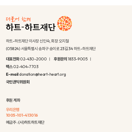
하트-하트재단 이사장 신인숙, 회장 오지철
(05824) 서울특별시 송파구 송이로 23길 34 하트-하트재단
대표전화
02-430-2000
후원문의
1833-9005
팩스
02-404-7703
E-mail
donation@heart-heart.org
국민권익위원회
후원 계좌
우리은행
1005-101-413016
예금주 : (사)하트하트재단