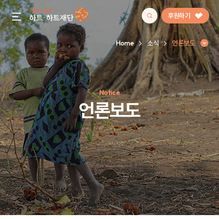
후원하기
gnb menu open
Home
소식
언론보도
인기 키워드
Notice
#정기후원
#하트플레이스
#캠페인
#팬덤후원
언론보도
언론보도